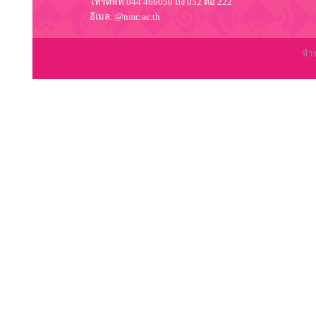
โทรศัพท์ 044 466050 ถึง 052 ต่อ 222
อีเมล: @nmc.ac.th
จำน